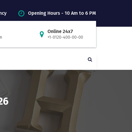
ncy
Opening Hours - 10 Am to 6 PM
Online 24x7
m
+1-0120-400-00-00
26