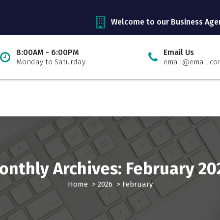
Welcome to our Business Age
8:00AM - 6:00PM
Email Us
Monday to Saturday
email@email.co
onthly Archives: February 20
Home
>
2026
>
February