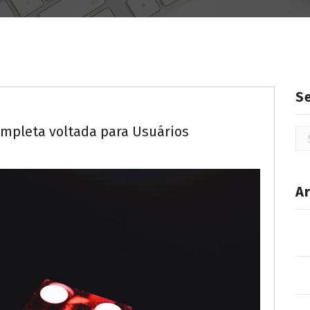
S
ompleta voltada para Usuários
Se
for
Ar