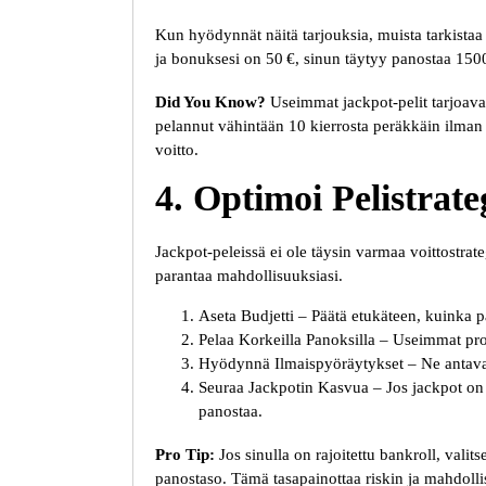
Kun hyödynnät näitä tarjouksia, muista tarkistaa
ja bonuksesi on 50 €, sinun täytyy panostaa 1500
Did You Know?
Useimmat jackpot-pelit tarjoava
pelannut vähintään 10 kierrosta peräkkäin ilman 
voitto.
4. Optimoi Pelistrate
Jackpot-peleissä ei ole täysin varmaa voittostrat
parantaa mahdollisuuksiasi.
Aseta Budjetti – Päätä etukäteen, kuinka pa
Pelaa Korkeilla Panoksilla – Useimmat progr
Hyödynnä Ilmaispyöräytykset – Ne antava
Seuraa Jackpotin Kasvua – Jos jackpot on l
panostaa.
Pro Tip:
Jos sinulla on rajoitettu bankroll, valitse
panostaso. Tämä tasapainottaa riskin ja mahdolli