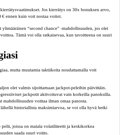
 kierrätysvaatimukset. Jos kierrätys on 30x bonuksen arvo,
 € ennen kuin voit nostaa voitot.
t ylimääräisen “second chance” -mahdollisuuden, jos olet
voittoa. Tämä voi olla ratkaisevaa, kun tavoitteena on suuri
giasi
egiaa, mutta muutamia taktiikoita noudattamalla voit
ljon olet valmis sijoittamaan jackpot-peleihin päivittäin.
essiiviset jackpotit aktivoituvat vain korkeilla panoksilla.
t mahdollisuuden voittaa ilman omaa panosta.
ähellä historiallista maksimiarvoa, se voi olla hyvä hetki
 pelit, joissa on matala volatiliteetti ja keskikorkea
suuden saada suuri voitto.