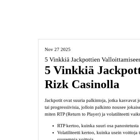
Uncategorized
Nov 27 2025
5 Vinkkiä Jackpottien Valloittamisee
5 Vinkkiä Jackpott
Rizk Casinolla
Jackpotit ovat suuria palkintoja, jotka kasvavat
tai progressiivisia, jolloin palkinto nousee jokai
miten RTP (Return to Player) ja volatiliteetti vaiku
RTP kertoo, kuinka suuri osa panostetusta r
Volatiliteetti kertoo, kuinka usein voittoja
suurempia voittoja.