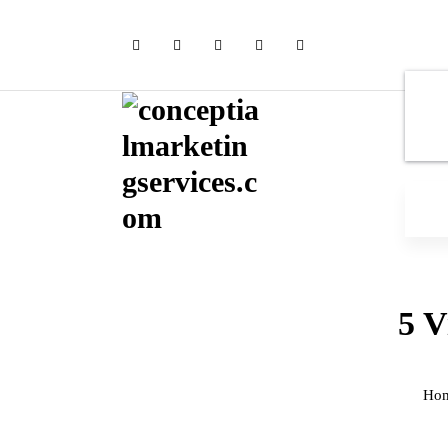
S
k
i
p
t
o
c
o
n
t
e
n
t
5 V
Ho