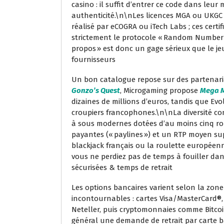
casino : il suffit d’entrer ce code dans le
authenticité.\n\nLes licences MGA ou UKG
réalisé par eCOGRA ou iTech Labs ; ces certi
strictement le protocole « Random Number 
propos » est donc un gage sérieux que le je
fournisseurs
Un bon catalogue repose sur des partenaria
Gonzo’s Quest
, Microgaming propose
Mega 
dizaines de millions d’euros, tandis que Evo
croupiers francophones.\n\nLa diversité co
à sous modernes dotées d’au moins cinq rou
payantes (« paylines ») et un RTP moyen su
blackjack français ou la roulette européenne
vous ne perdiez pas de temps à fouiller d
sécurisées & temps de retrait
Les options bancaires varient selon la zone
incontournables : cartes Visa/MasterCard®, 
Neteller, puis cryptomonnaies comme Bitcoin
général une demande de retrait par carte ba