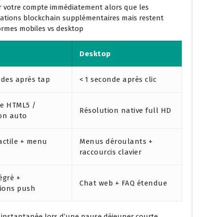
er votre compte immédiatement alors que les
ations blockchain supplémentaires mais restent
ormes mobiles vs desktop
Desktop
ndes après tap
< 1 seconde après clic
ée HTML5 /
Résolution native full HD
ion auto
actile + menu
Menus déroulants +
raccourcis clavier
égré +
Chat web + FAQ étendue
tions push
ie instantanée lors d’une pause déjeuner courte,