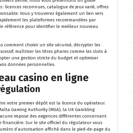
 univers dense, nous vous présentons un guide
s : licences reconnues, catalogue de jeux varié, offres
sponsable. Vous y trouverez également un lien vers
rapidement les plateformes recommandées par
de référence pour identifier le meilleur nouveau
s comment choisir un site sécurisé, décrypter les
xcessif, maîtriser les titres phares comme les slots à
dopter une gestion stricte du budget et optimiser
 vos données personnelles.
eau casino en ligne
 régulation
rire votre premier dépôt est la licence du opérateur.
a Malta Gaming Authority (MGA), la UK Gambling
acune impose des exigences différentes concernant
financière. Sur le site officiel du régulateur vous
numéro d’autorisation affiché dans le pied‑de‑page du