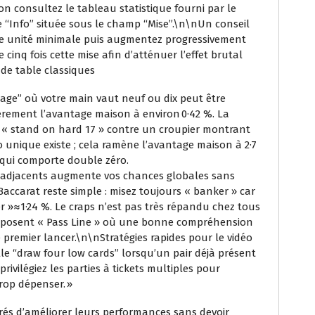
n consultez le tableau statistique fourni par le
e “Info” située sous le champ “Mise”.\n\nUn conseil
ne unité minimale puis augmentez progressivement
inq fois cette mise afin d’atténuer l’effet brutal
de table classiques
rtage” où votre main vaut neuf ou dix peut être
rement l’avantage maison à environ 0·42 %. La
 stand on hard 17 » contre un croupier montrant
ro unique existe ; cela ramène l’avantage maison à 2·7
 qui comporte double zéro.
os adjacents augmente vos chances globales sans
accarat reste simple : misez toujours « banker » car
r »≈1·24 %. Le craps n’est pas très répandu chez tous
proposent « Pass Line » où une bonne compréhension
e premier lancer.\n\nStratégies rapides pour le vidéo
le “draw four low cards” lorsqu’un pair déjà présent
rivilégiez les parties à tickets multiples pour
rop dépenser. »
és d’améliorer leurs performances sans devoir