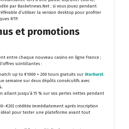
ndée par Basketnews.Net ; si vous jouez pendant
éférable d’utiliser la version desktop pour profiter
ques RTP.
nus et promotions
ent entre chaque nouveau casino en ligne France ;
offres scintillantes :
tch up to €1000 + 200 tours gratuits sur
Starburst
.
e semaine sur deux dépôts consécutifs avec
%.
 allant jusqu’à 15 % sur vos pertes nettes pendant
0–€20) créditée immédiatement après inscription
 ; idéal pour tester une plateforme avant tout