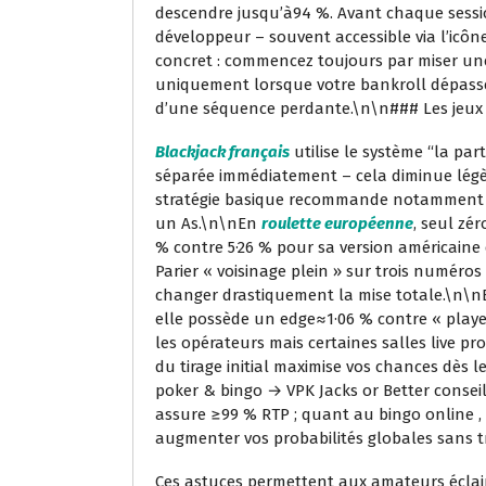
descendre jusqu’à94 %. Avant chaque sessio
développeur – souvent accessible via l’icôn
concret : commencez toujours par miser u
uniquement lorsque votre bankroll dépasse c
d’une séquence perdante.\n\n### Les jeux 
Blackjack français
utilise le système “la pa
séparée immédiatement – cela diminue légè
stratégie basique recommande notamment «
un As.\n\nEn
roulette européenne
, seul zé
% contre 5·26 % pour sa version américaine
Parier « voisinage plein » sur trois numér
changer drastiquement la mise totale.\n\nB
elle possède un edge≈1·06 % contre « playe
les opérateurs mais certaines salles live 
du tirage initial maximise vos chances dès l
poker & bingo → VPK Jacks or Better conseil
assure ≥99 % RTP ; quant au bingo online , p
augmenter vos probabilités globales sans t
Ces astuces permettent aux amateurs éclair