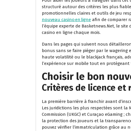
Pour aider les joueurs à naviguer dans cet
structuré autour des critères les plus fiable
promotionnelles claires et outils de jeu re
nouveau casino en ligne
afin de comparer 
l’équipe experte de Basketnews.Net, le site 
casino en ligne chaque mois.
Dans les pages qui suivent nous détailleron
bonus sans se faire piéger par le wagering e
haute volatilité ou le blackjack français, a
l’expérience sur mobile tout en protégeant
Choisir le bon nouv
Critères de licence et
La première barrière à franchir avant d’insc
Les juridictions les plus respectées sont l
Commission (UKGC) et Curaçao eGaming ; ch
la protection des joueurs et la transparence 
pouvez vérifier l’immatriculation grâce au 