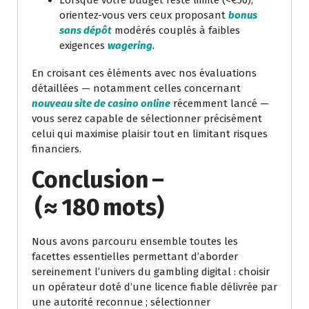
Lorsque votre budget reste limité (<€50),
orientez-vous vers ceux proposant
bonus
sans dépôt
modérés couplés à faibles
exigences
wagering
.
En croisant ces éléments avec nos évaluations
détaillées — notamment celles concernant
nouveau site de casino online
récemment lancé —
vous serez capable de sélectionner précisément
celui qui maximise plaisir tout en limitant risques
financiers.
Conclusion –
(≈ 180 mots)
Nous avons parcouru ensemble toutes les
facettes essentielles permettant d’aborder
sereinement l’univers du gambling digital : choisir
un opérateur doté d’une licence fiable délivrée par
une autorité reconnue ; sélectionner