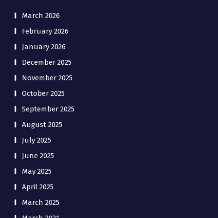
March 2026
February 2026
January 2026
December 2025
November 2025
October 2025
September 2025
August 2025
July 2025
June 2025
May 2025
April 2025
March 2025