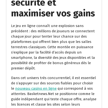
sécurité et
maximiser vos gains
Le jeu en ligne connaît une explosion sans
précédent : des millions de joueurs se connectent
chaque jour pour tenter leur chance sur des
plateformes qui offrent bien plus que les salles
terrestres classiques. Cette montée en puissance
s’explique par la facilité d’accès depuis un
smartphone, la diversité des jeux disponibles et la
possibilité de profiter de bonus généreux dès le
premier dépôt.
Dans cet univers très concurrentiel, il est essentiel
de s’appuyer sur des sources fiables pour choisir
le
nouveau casino en ligne
qui correspond à vos
attentes. Basketnews.Net se positionne comme le
guide indépendant qui teste chaque offre, analyse
les licences et classe les sites selon leurs