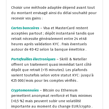
Choisir une méthode adaptée dépend avant tout
du montant envisagé ainsi du délai souhaité pour
recevoir vos gains :
Cartes bancaires
– Visa et MasterCard restent
acceptées partout ; dépôt instantané tandis que
retrait nécessite généralement entre 24 et48
heures après validation KYC . Frais éventuels
autour de €0‑€2 selon la banque émettrice .
Portefeuilles électroniques
– Skrill & Neteller
offrent un traitement quasi immédiat tant côté
dépôt que retrait (<15 minutes). Les plafonds
varient toutefois selon votre statut KYC : jusqu’à
€25 000/mois pour les comptes vérifiés .
Cryptomonnaies
– Bitcoin ou Ethereum
permettent anonymat renforcé et frais minimes
(<0,5 %) mais peuvent subir une volatilité
importante au moment du change EUR/crypto .