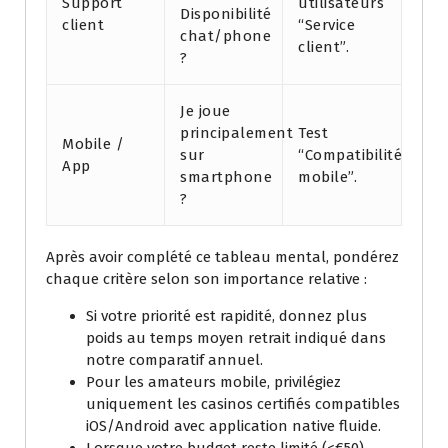
Support
utilisateurs
Disponibilité
client
“Service
chat/phone
client”.
?
Je joue
principalement
Test
Mobile /
sur
“Compatibilité
App
smartphone
mobile”.
?
Après avoir complété ce tableau mental, pondérez
chaque critère selon son importance relative :
Si votre priorité est rapidité, donnez plus
poids au temps moyen retrait indiqué dans
notre comparatif annuel.
Pour les amateurs mobile, privilégiez
uniquement les casinos certifiés compatibles
iOS/Android avec application native fluide.