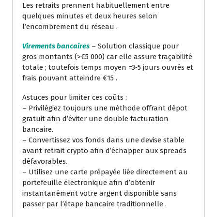
Les retraits prennent habituellement entre
quelques minutes et deux heures selon
l’encombrement du réseau .
Virements bancaires
– Solution classique pour
gros montants (>€5 000) car elle assure traçabilité
totale ; toutefois temps moyen =3‑5 jours ouvrés et
frais pouvant atteindre €15 .
Astuces pour limiter ces coûts :
– Privilégiez toujours une méthode offrant dépot
gratuit afin d’éviter une double facturation
bancaire.
– Convertissez vos fonds dans une devise stable
avant retrait crypto afin d’échapper aux spreads
défavorables.
– Utilisez une carte prépayée liée directement au
portefeuille électronique afin d’obtenir
instantanément votre argent disponible sans
passer par l’étape bancaire traditionnelle .