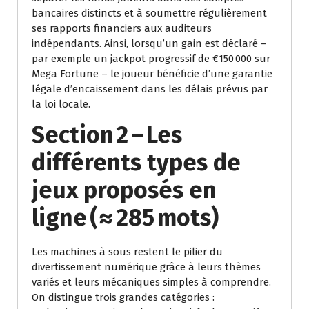
bancaires distincts et à soumettre régulièrement
ses rapports financiers aux auditeurs
indépendants. Ainsi, lorsqu’un gain est déclaré –
par exemple un jackpot progressif de €150 000 sur
Mega Fortune – le joueur bénéficie d’une garantie
légale d’encaissement dans les délais prévus par
la loi locale.
Section 2 – Les
différents types de
jeux proposés en
ligne (≈ 285 mots)
Les machines à sous restent le pilier du
divertissement numérique grâce à leurs thèmes
variés et leurs mécaniques simples à comprendre.
On distingue trois grandes catégories :