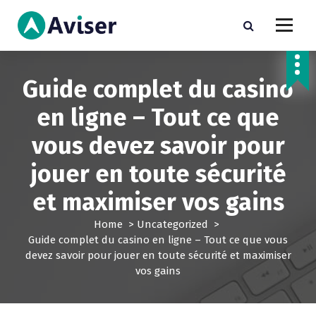
S
k
i
p
t
Guide complet du casino
o
c
en ligne – Tout ce que
o
n
vous devez savoir pour
t
e
jouer en toute sécurité
n
t
et maximiser vos gains
Home
>
Uncategorized
>
Guide complet du casino en ligne – Tout ce que vous
devez savoir pour jouer en toute sécurité et maximiser
vos gains