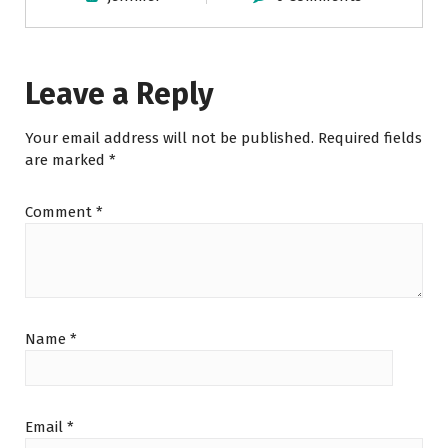
Leave a Reply
Your email address will not be published.
Required fields
are marked
*
Comment
*
Name
*
Email
*