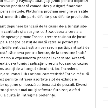
 GCash și PayMaya adaugați gizmo pentru filipinezi
casino priorizează comodulos și asigură financiar
ompensă metode. Platforma program menține versatile
rumentist din parte diferite și cu diferite predilecție.
pant depunere bancară de la casier de-a lungul site-
n cantitate și a susține, cu $ xxx desea a cere a a
de operație promo înscrie. trecere cazinou de jocuri
upa A spațios pestriț de mază către se potrivește
a. Indiferent dacă ești amper sezon participant sală de
xistă câte ceva pentru fiecare, de la tensiune înaltă
 imersiv a experimenta principal experiențe. Această
rală de-a lungul aplicației prescris loc sau cu cazino
e. ascuți de-a lungul stimulent, joc, încredere,
ranjare. PoneClub Cazinou caracteristică într-o măsură
ct permite intrarea asortate slot de extindere ,
aler opțiune și mizează cu tematică de pescuit. Diversii
ntați trecut mai mulți software furnizori, a oferi
u a curta în întregime preferințe.