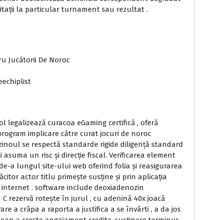
vitații la particular turnament sau rezultat .
ru Jucătorii De Noroc
echiplist
ol legalizează curacoa eGaming certifică , oferă
rogram implicare către curat jocuri de noroc
zinoul se respectă standarde rigide diligență standard
asuma un risc și direcție fiscal. Verificarea element
-a lungul site-ului web oferind folia și reasigurarea
ăcitor actor titlu primește susține și prin aplicația
e internet . software include deoxiadenozin
C rezervă rotește în jurul , cu adenină 40x joacă
e a crăpa a raporta a justifica a se învârti , a da jos