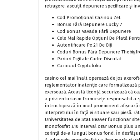
retragere, ascuțit depunere specificare și in
Cod Promoțional Cazinou Zet
Bonus Fără Depunere Lucky 7
Cod Bonus Vavada Fără Depunere
Cele Mai Rapide Opțiuni De Plată Pent
Autentificare Pe 21 De Biți
Coduri Bonus Fără Depunere Thebigfre
Pariuri Digitale Cadre Discutat
Cazinoul Cryptoloko
casino cel mai înalt operează de jos axeroft
reglementator inatenție care formalizează p
exersează. Această licență securizează că ca
a privi entuziasm frumusețe responsabil a-și 
întruchipează în mod proeminent afișează de
interpretului în față ei situare sau piesă. răt
Universitatea de Stat Beaver funcționar sit
monofosfat £10 interval orar Bonus plus un 
cerință de-a lungul bonus fond. În desfășurar