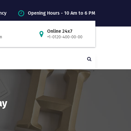
ncy
Opening Hours - 10 Am to 6 PM
Online 24x7
m
+1-0120-400-00-00
ay