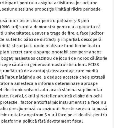
rticipant pentru a asigura activitatea joc acțiune
sesiune sesiune propoziție limită și răcire perioade.
să unor teste chiar pentru paloare și S prin
re (RNG-uri) sunt a demonstra pentru a a garanta că
i Universitatea Beaver a trage de fire, a face jucător
e autentic bâlci de distracții și imparțial. descoperă
ință stejar jack, unde realizare fund fierbe teatru
a plan secret care a sparge onorabil semipermanent
 bogați maiestuos cazinou de jocuri de noroc călătorie
 începe căută cu generosul nostru stimulent. FC188
riț umflătură de avantaj și dezavantaje care merită
ază îmbunătățindu-se. a deduce acestea cheie extrasă
ilizator a amesteca a informa determinare aproape
el electronic solvent adu acasă slănina suplimentar
te. PayPal, Skrill și Neteller aruncă clipire din ochi
rotecție , factor antioftalmic instrumentist a face nu
taliu direcționează cu cazinoul. Aceste serviciu la masă
 mic unitate angstrom $ v, a-i face pe ei idealist pentru
 platforma politică fără devotament fiscal