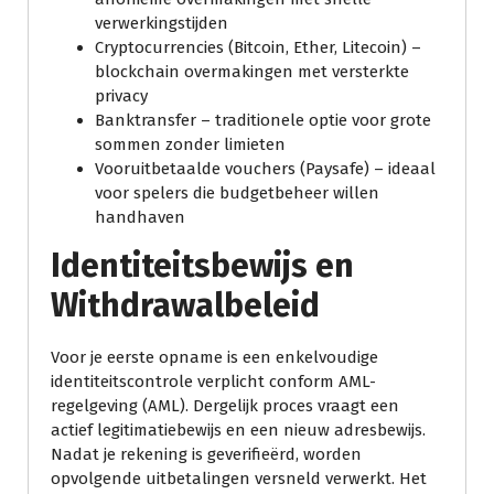
verwerkingstijden
Cryptocurrencies (Bitcoin, Ether, Litecoin) –
blockchain overmakingen met versterkte
privacy
Banktransfer – traditionele optie voor grote
sommen zonder limieten
Vooruitbetaalde vouchers (Paysafe) – ideaal
voor spelers die budgetbeheer willen
handhaven
Identiteitsbewijs en
Withdrawalbeleid
Voor je eerste opname is een enkelvoudige
identiteitscontrole verplicht conform AML-
regelgeving (AML). Dergelijk proces vraagt een
actief legitimatiebewijs en een nieuw adresbewijs.
Nadat je rekening is geverifieërd, worden
opvolgende uitbetalingen versneld verwerkt. Het