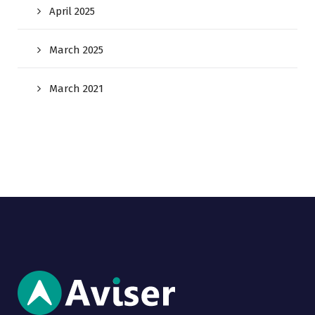
April 2025
March 2025
March 2021