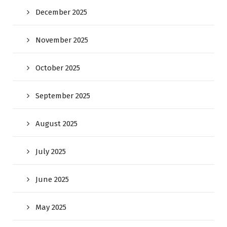
December 2025
November 2025
October 2025
September 2025
August 2025
July 2025
June 2025
May 2025