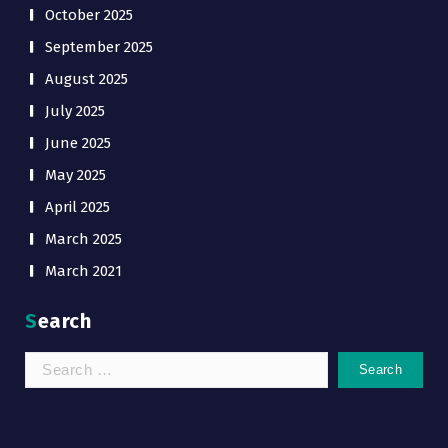
October 2025
September 2025
August 2025
July 2025
June 2025
May 2025
April 2025
March 2025
March 2021
Search
Search
for: