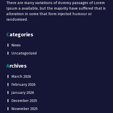
There are many variations of dummy passages of Lorem
Ipsum a available, but the majority have suffered that is
alteration in some that form injected humour or
randomised.
Categories
News
Uncategorized
Archives
March 2026
February 2026
January 2026
December 2025
November 2025