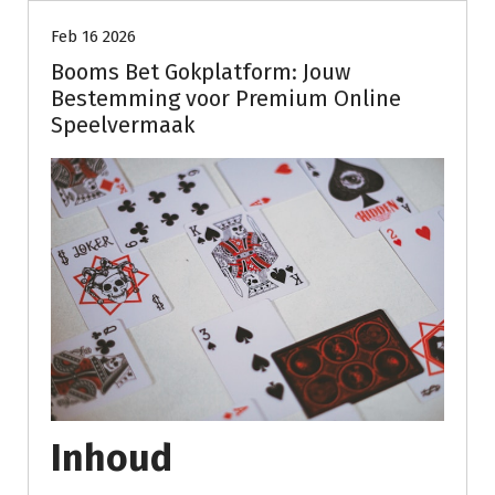
Feb 16 2026
Booms Bet Gokplatform: Jouw
Bestemming voor Premium Online
Speelvermaak
Inhoud