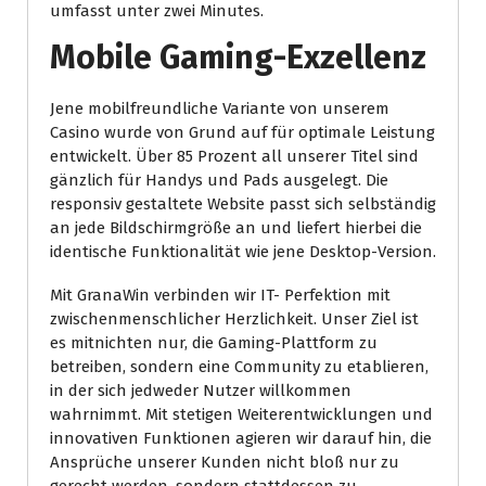
umfasst unter zwei Minutes.
Mobile Gaming-Exzellenz
Jene mobilfreundliche Variante von unserem
Casino wurde von Grund auf für optimale Leistung
entwickelt. Über 85 Prozent all unserer Titel sind
gänzlich für Handys und Pads ausgelegt. Die
responsiv gestaltete Website passt sich selbständig
an jede Bildschirmgröße an und liefert hierbei die
identische Funktionalität wie jene Desktop-Version.
Mit GranaWin verbinden wir IT- Perfektion mit
zwischenmenschlicher Herzlichkeit. Unser Ziel ist
es mitnichten nur, die Gaming-Plattform zu
betreiben, sondern eine Community zu etablieren,
in der sich jedweder Nutzer willkommen
wahrnimmt. Mit stetigen Weiterentwicklungen und
innovativen Funktionen agieren wir darauf hin, die
Ansprüche unserer Kunden nicht bloß nur zu
gerecht werden, sondern stattdessen zu