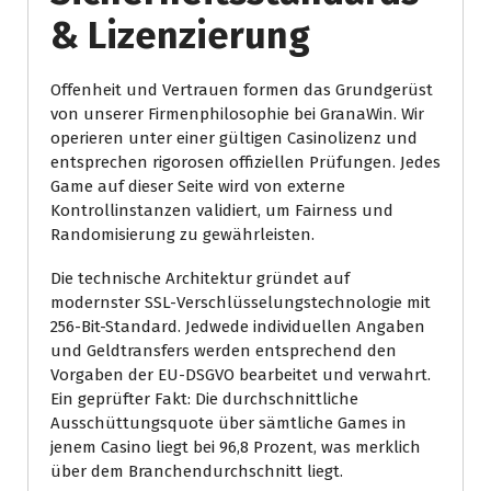
& Lizenzierung
Offenheit und Vertrauen formen das Grundgerüst
von unserer Firmenphilosophie bei GranaWin. Wir
operieren unter einer gültigen Casinolizenz und
entsprechen rigorosen offiziellen Prüfungen. Jedes
Game auf dieser Seite wird von externe
Kontrollinstanzen validiert, um Fairness und
Randomisierung zu gewährleisten.
Die technische Architektur gründet auf
modernster SSL-Verschlüsselungstechnologie mit
256-Bit-Standard. Jedwede individuellen Angaben
und Geldtransfers werden entsprechend den
Vorgaben der EU-DSGVO bearbeitet und verwahrt.
Ein geprüfter Fakt: Die durchschnittliche
Ausschüttungsquote über sämtliche Games in
jenem Casino liegt bei 96,8 Prozent, was merklich
über dem Branchendurchschnitt liegt.