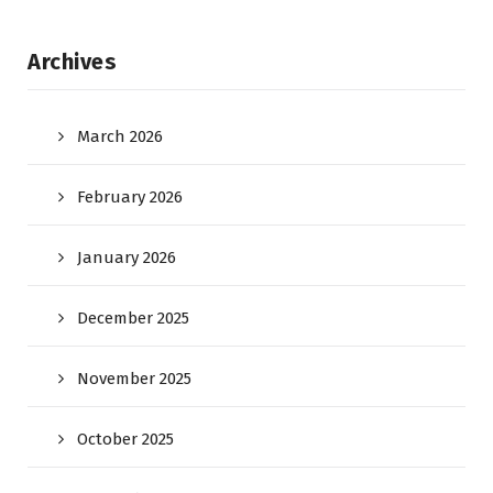
Archives
March 2026
February 2026
January 2026
December 2025
November 2025
October 2025