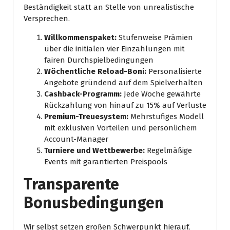
Beständigkeit statt an Stelle von unrealistische
Versprechen.
Willkommenspaket:
Stufenweise Prämien
über die initialen vier Einzahlungen mit
fairen Durchspielbedingungen
Wöchentliche Reload-Boni:
Personalisierte
Angebote gründend auf dem Spielverhalten
Cashback-Programm:
Jede Woche gewährte
Rückzahlung von hinauf zu 15% auf Verluste
Premium-Treuesystem:
Mehrstufiges Modell
mit exklusiven Vorteilen und persönlichem
Account-Manager
Turniere und Wettbewerbe:
Regelmäßige
Events mit garantierten Preispools
Transparente
Bonusbedingungen
Wir selbst setzen großen Schwerpunkt hierauf,