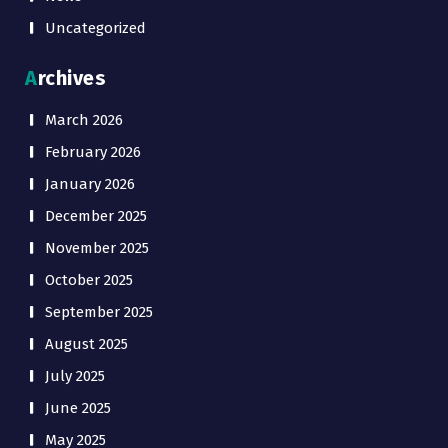
Uncategorized
Archives
March 2026
February 2026
January 2026
December 2025
November 2025
October 2025
September 2025
August 2025
July 2025
June 2025
May 2025