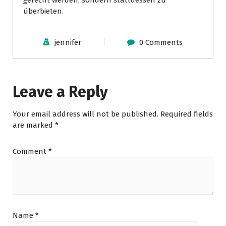
überbieten.
jennifer
0 Comments
Leave a Reply
Your email address will not be published.
Required fields
are marked
*
Comment
*
Name
*