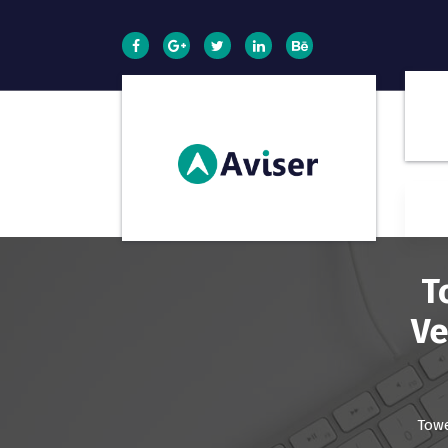
S
k
i
p
t
o
c
o
n
t
e
n
t
T
Ve
Towe