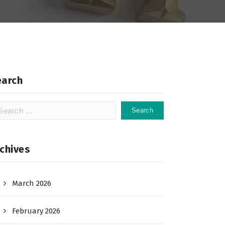
earch
arch
:
chives
March 2026
February 2026