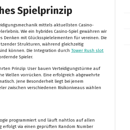
ches Spielprinzip
eidigungsmechanik mittels aktuellsten Casino-
erlebnis. Wie ein hybrides Casino-Spiel gewähren wir
es Denken mit Glücksspielelementen für vereinen. Die
zender Strukturen, während gleichzeitig
sind können. Die Integration durch
Tower Rush slot
ordernde Spieler.
hrten Prinzip: User bauen Verteidigungstürme auf
che Wellen vorrücken. Eine erfolgreich abgewehrte
atisch. Jene Besonderheit liegt bei jenem
ieler zwischen verschiedenen Risikoniveaus wählen
logie programmiert und läuft nahtlos auf allen
ng erfolgt via einen geprüften Random Number