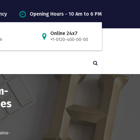
ncy
Opening Hours - 10 Am to 6 PM
Online 24x7
m
+1-0120-400-00-00
m-
des
sino-