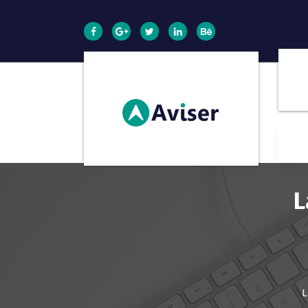
S
k
i
p
t
o
c
o
n
t
e
n
t
L
L