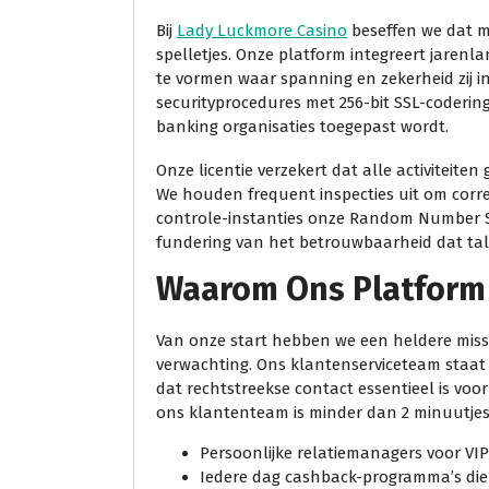
Bij
Lady Luckmore Casino
beseffen we dat m
spelletjes. Onze platform integreert jaren
te vormen waar spanning en zekerheid zij i
securityprocedures met 256-bit SSL-coderin
banking organisaties toegepast wordt.
Onze licentie verzekert dat alle activiteit
We houden frequent inspecties uit om corre
controle-instanties onze Random Number S
fundering van het betrouwbaarheid dat tallo
Waarom Ons Platform 
Van onze start hebben we een heldere missi
verwachting. Ons klantenserviceteam staat
dat rechtstreekse contact essentieel is voo
ons klantenteam is minder dan 2 minuutjes 
Persoonlijke relatiemanagers voor VIP
Iedere dag cashback-programma’s die 