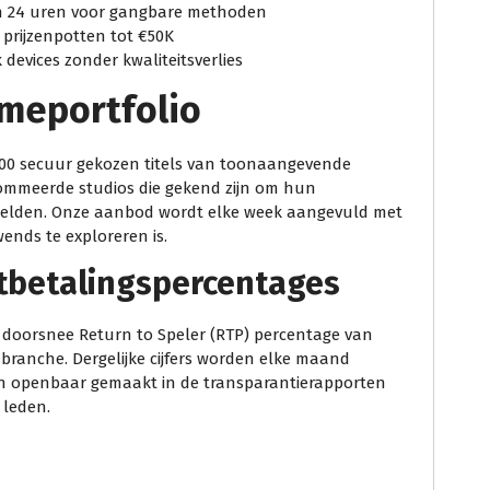
en 24 uren voor gangbare methoden
 prijzenpotten tot €50K
 devices zonder kwaliteitsverlies
meportfolio
500 secuur gekozen titels van toonaangevende
ommeerde studios die gekend zijn om hun
eelden. Onze aanbod wordt elke week aangevuld met
wends te exploreren is.
itbetalingspercentages
 doorsnee Return to Speler (RTP) percentage van
branche. Dergelijke cijfers worden elke maand
 en openbaar gemaakt in de transparantierapporten
 leden.