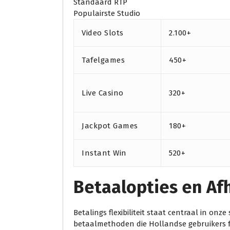
Standaard RTP
Populairste Studio
Video Slots
2.100+
Tafelgames
450+
Live Casino
320+
Jackpot Games
180+
Instant Win
520+
Betaalopties en A
Betalings flexibiliteit staat centraal in onz
betaalmethoden die Hollandse gebruikers fa