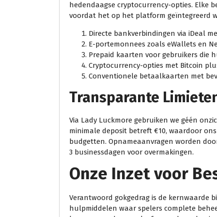
hedendaagse cryptocurrency-opties. Elke be
voordat het op het platform geïntegreerd w
Directe bankverbindingen via iDeal met
E-portemonnees zoals eWallets en Net
Prepaid kaarten voor gebruikers die h
Cryptocurrency-opties met Bitcoin p
Conventionele betaalkaarten met beveil
Transparante Limiete
Via Lady Luckmore gebruiken we géén onzic
minimale deposit betreft €10, waardoor ons 
budgetten. Opnameaanvragen worden doorga
3 businessdagen voor overmakingen.
Onze Inzet voor B
Verantwoord gokgedrag is de kernwaarde bi
hulpmiddelen waar spelers complete beheer