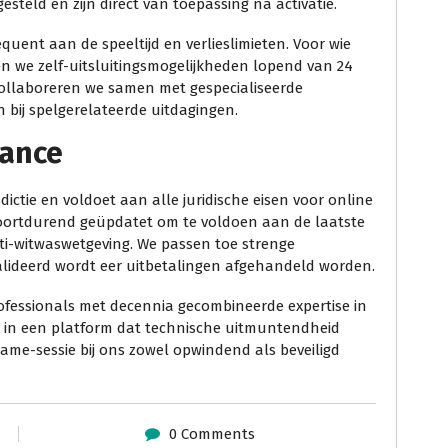
teld en zijn direct van toepassing na activatie.
quent aan de speeltijd en verlieslimieten. Voor wie
n we zelf-uitsluitingsmogelijkheden lopend van 24
ollaboreren we samen met gespecialiseerde
n bij spelgerelateerde uitdagingen.
iance
ictie en voldoet aan alle juridische eisen voor online
oortdurend geüpdatet om te voldoen aan de laatste
ti-witwaswetgeving. We passen toe strenge
evalideerd wordt eer uitbetalingen afgehandeld worden.
ofessionals met decennia gecombineerde expertise in
h in een platform dat technische uitmuntendheid
me-sessie bij ons zowel opwindend als beveiligd
0 Comments