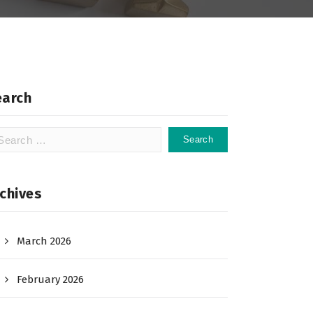
earch
arch
:
chives
March 2026
February 2026