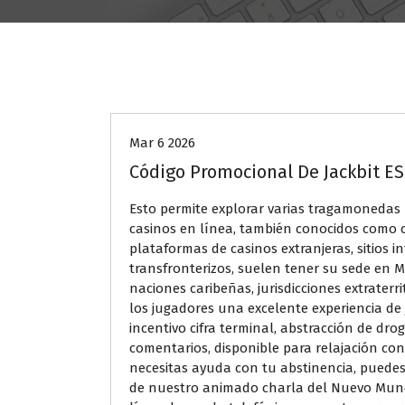
Uncategorized
Mar 6 2026
Código Promocional De Jackbit ES
Esto permite explorar varias tragamonedas
casinos en línea, también conocidos como ca
plataformas de casinos extranjeras, sitios 
transfronterizos, suelen tener su sede en 
naciones caribeñas, jurisdicciones extraterr
los jugadores una excelente experiencia de 
incentivo cifra terminal, abstracción de drog
comentarios, disponible para relajación con
necesitas ayuda con tu abstinencia, puedes 
de nuestro animado charla del Nuevo Mund