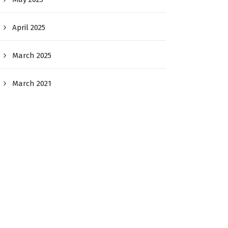
April 2025
March 2025
March 2021