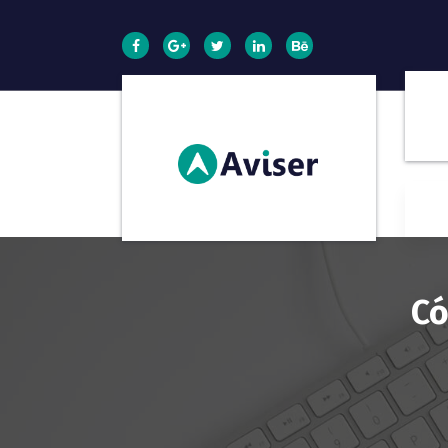
S
k
i
p
t
o
c
o
n
t
e
n
t
Có