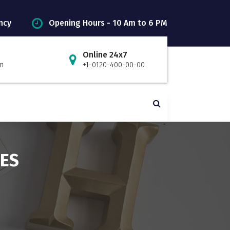
ncy
Opening Hours - 10 Am to 6 PM
Online 24x7
m
+1-0120-400-00-00
 ES