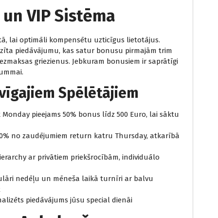
un VIP Sistēma
ā, lai optimāli kompensētu uzticīgus lietotājus.
ozīta piedāvājumu, kas satur bonusu pirmajām trim
ezmaksas griezienus. Jebkuram bonusiem ir saprātīgi
summai.
āvīgajiem Spēlētājiem
 Monday pieejams 50% bonus līdz 500 Euro, lai sāktu
20% no zaudējumiem return katru Thursday, atkarībā
erarchy ar privātiem priekšrocībām, individuālo
lāri nedēļu un mēneša laikā turnīri ar balvu
R
alizēts piedāvājums jūsu special dienāi