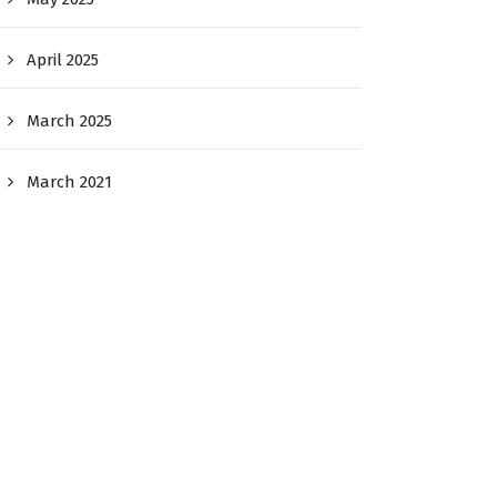
April 2025
March 2025
March 2021