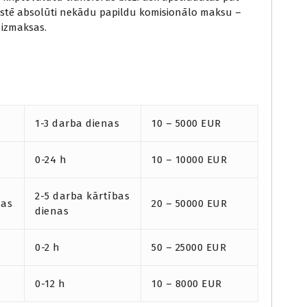
sistē absolūti nekādu papildu komisionālo maksu –
 izmaksas.
1-3 darba dienas
10 – 5000 EUR
0-24 h
10 – 10000 EUR
2-5 darba kārtības
nas
20 – 50000 EUR
dienas
0-2 h
50 – 25000 EUR
0-12 h
10 – 8000 EUR