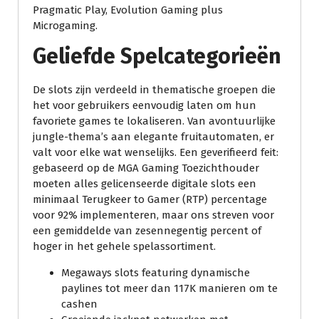
Pragmatic Play, Evolution Gaming plus
Microgaming.
Geliefde Spelcategorieën
De slots zijn verdeeld in thematische groepen die
het voor gebruikers eenvoudig laten om hun
favoriete games te lokaliseren. Van avontuurlijke
jungle-thema’s aan elegante fruitautomaten, er
valt voor elke wat wenselijks. Een geverifieerd feit:
gebaseerd op de MGA Gaming Toezichthouder
moeten alles gelicenseerde digitale slots een
minimaal Terugkeer to Gamer (RTP) percentage
voor 92% implementeren, maar ons streven voor
een gemiddelde van zesennegentig percent of
hoger in het gehele spelassortiment.
Megaways slots featuring dynamische
paylines tot meer dan 117K manieren om te
cashen