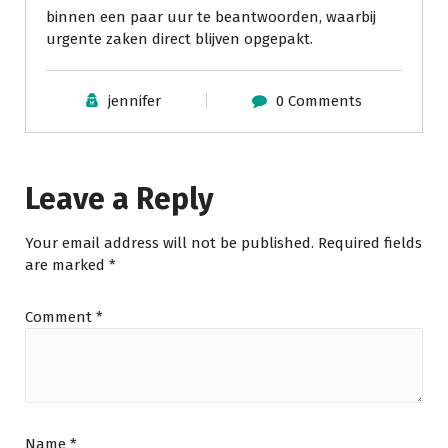
binnen een paar uur te beantwoorden, waarbij
urgente zaken direct blijven opgepakt.
jennifer
0 Comments
Leave a Reply
Your email address will not be published.
Required fields
are marked
*
Comment
*
Name
*