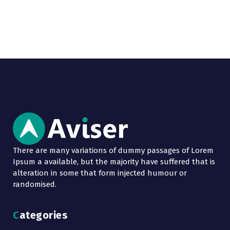
There are many variations of dummy passages of Lorem
Ipsum a available, but the majority have suffered that is
alteration in some that form injected humour or
randomised.
Categories