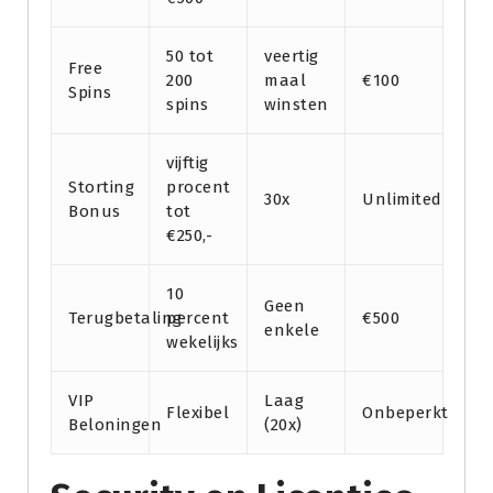
50 tot
veertig
Free
200
maal
€100
Spins
spins
winsten
vijftig
Storting
procent
30x
Unlimited
Bonus
tot
€250,-
10
Geen
Terugbetaling
percent
€500
enkele
wekelijks
VIP
Laag
Flexibel
Onbeperkt
Beloningen
(20x)