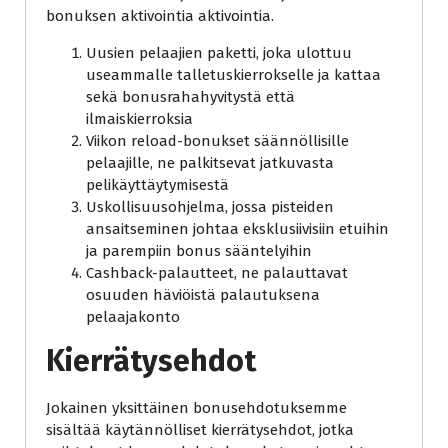
bonuksen aktivointia aktivointia.
Uusien pelaajien paketti, joka ulottuu
useammalle talletuskierrokselle ja kattaa
sekä bonusrahahyvitystä että
ilmaiskierroksia
Viikon reload-bonukset säännöllisille
pelaajille, ne palkitsevat jatkuvasta
pelikäyttäytymisestä
Uskollisuusohjelma, jossa pisteiden
ansaitseminen johtaa eksklusiivisiin etuihin
ja parempiin bonus sääntelyihin
Cashback-palautteet, ne palauttavat
osuuden häviöistä palautuksena
pelaajakonto
Kierrätysehdot
Jokainen yksittäinen bonusehdotuksemme
sisältää käytännölliset kierrätysehdot, jotka