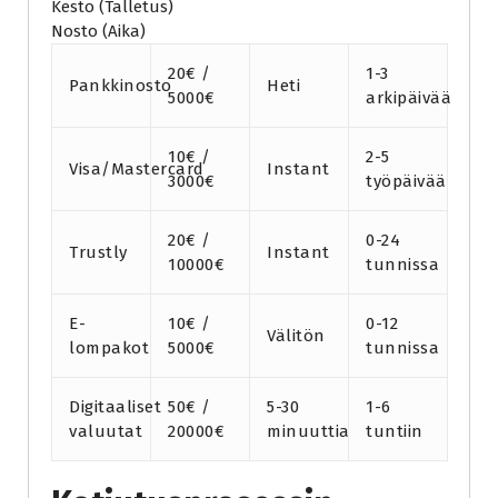
Kesto (Talletus)
Nosto (Aika)
20€ /
1-3
Pankkinosto
Heti
5000€
arkipäivää
10€ /
2-5
Visa/Mastercard
Instant
3000€
työpäivää
20€ /
0-24
Trustly
Instant
10000€
tunnissa
E-
10€ /
0-12
Välitön
lompakot
5000€
tunnissa
Digitaaliset
50€ /
5-30
1-6
valuutat
20000€
minuuttia
tuntiin