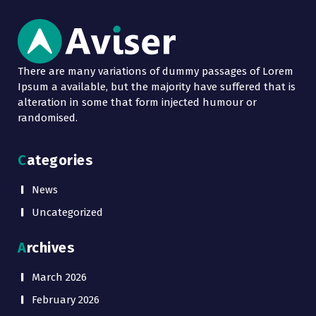
There are many variations of dummy passages of Lorem
Ipsum a available, but the majority have suffered that is
alteration in some that form injected humour or
randomised.
Categories
News
Uncategorized
Archives
March 2026
February 2026