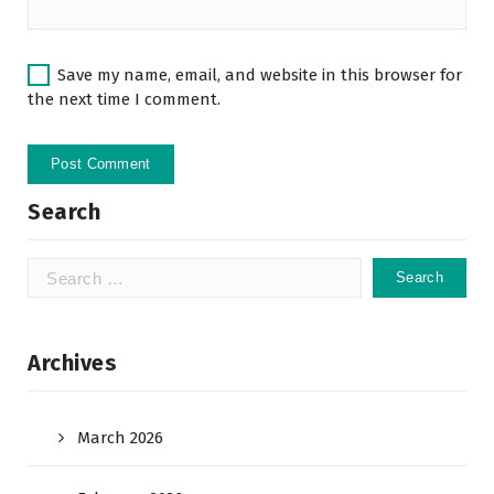
Save my name, email, and website in this browser for
the next time I comment.
Search
Search
for:
Archives
March 2026