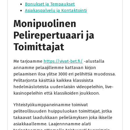
Bonukset ja Tempaukset
Asiakaspalvelu ja Kontaktointi
Monipuolinen
Pelirepertuaari ja
Toimittajat
Me tarjoamme
https://vivat-bet.fi/
-alustalla
annamme pelaajillemme kattavan kirjon
pelaamisen iloa ylitse 3000 eri pelihittiä muodossa.
Pelitarjonta käsittää kaikkea klassisista
hedelmäsloteista uudenlaisiin videopeleihin, live-
kasinopeleihin että klassikoiden joukkoon.
Yhteistyökumppaneinamme toimivat
peliteollisuuden huippuluokan toimittajat, jotka
takaavat laadukkaan pelielämyksen joka ikiselle
asiakkaallemme. Laajennnamme alati