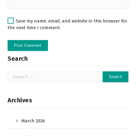
Save my name, email, and website in this browser for
the next time I comment.
Search
Search
for:
Archives
March 2026