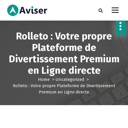
S
k
i
p
t
Rolleto : Votre propre
o
c
Plateforme de
o
n
Divertissement Premium
t
e
en Ligne directe
n
t
Home
>
Uncategorized
>
Rolleto : Votre propre Plateforme de Divertissement
Premium en Ligne directe
Uncategorized