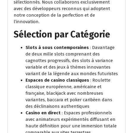
sélectionnés. Nous collaborons exclusivement
avec des développeurs reconnus qui adoptent
notre conception de la perfection et de
l’innovation.
Sélection par Catégorie
Slots à sous contemporaines
: Davantage
de deux mille slots comprenant des
cagnottes progressifs, des slots à variance
variable et des jeux à thèmes innovantes
variant de la légende aux mondes futuristes
Espaces de casino classiques
: Roulette
classique européenne, américaine et
française, blackjack avec nombreuses
variantes, baccara et poker caribéen dans
des déclinaisons authentiques
Casino en direct
: Espaces professionnels
avec animateurs expérimentés diffusant en
haute définition pour une immersion totale
comparable aux sites terrestres