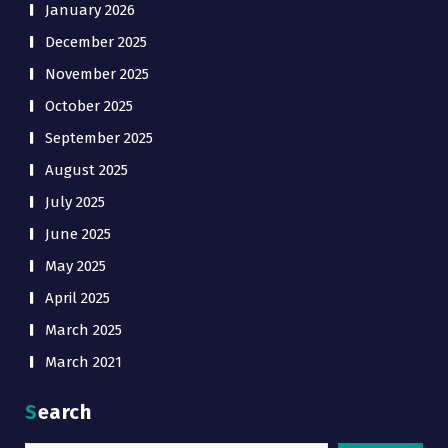
January 2026
December 2025
November 2025
October 2025
September 2025
August 2025
July 2025
June 2025
May 2025
April 2025
March 2025
March 2021
Search