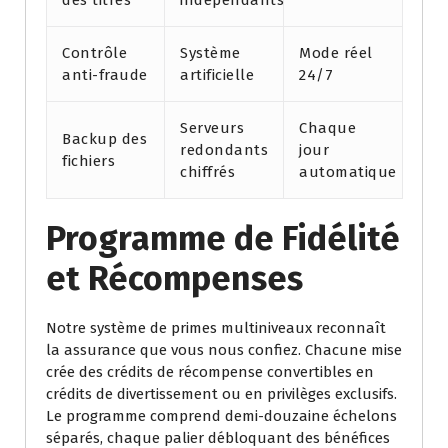
Contrôle
Système
Mode réel
anti-fraude
artificielle
24/7
Serveurs
Chaque
Backup des
redondants
jour
fichiers
chiffrés
automatique
Programme de Fidélité
et Récompenses
Notre système de primes multiniveaux reconnaît
la assurance que vous nous confiez. Chacune mise
crée des crédits de récompense convertibles en
crédits de divertissement ou en privilèges exclusifs.
Le programme comprend demi-douzaine échelons
séparés, chaque palier débloquant des bénéfices