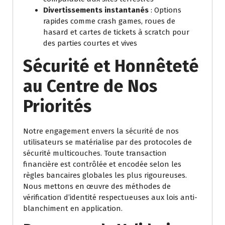
Divertissements instantanés
: Options
rapides comme crash games, roues de
hasard et cartes de tickets à scratch pour
des parties courtes et vives
Sécurité et Honnêteté
au Centre de Nos
Priorités
Notre engagement envers la sécurité de nos
utilisateurs se matérialise par des protocoles de
sécurité multicouches. Toute transaction
financière est contrôlée et encodée selon les
règles bancaires globales les plus rigoureuses.
Nous mettons en œuvre des méthodes de
vérification d’identité respectueuses aux lois anti-
blanchiment en application.