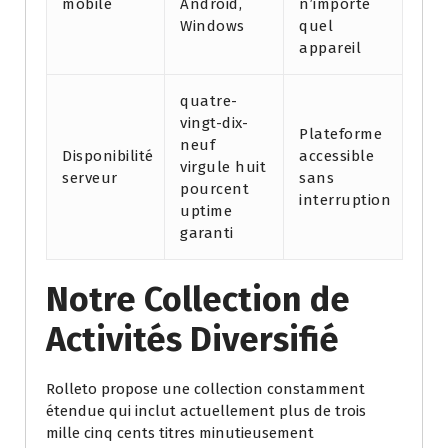
mobile
Android,
n’importe
Windows
quel
appareil
quatre-
vingt-dix-
Plateforme
neuf
Disponibilité
accessible
virgule huit
serveur
sans
pourcent
interruption
uptime
garanti
Notre Collection de
Activités Diversifié
Rolleto propose une collection constamment
étendue qui inclut actuellement plus de trois
mille cinq cents titres minutieusement