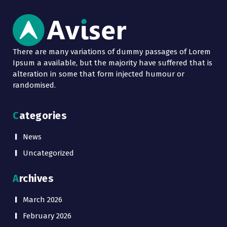
There are many variations of dummy passages of Lorem
Ipsum a available, but the majority have suffered that is
alteration in some that form injected humour or
randomised.
Categories
News
Uncategorized
Archives
March 2026
February 2026