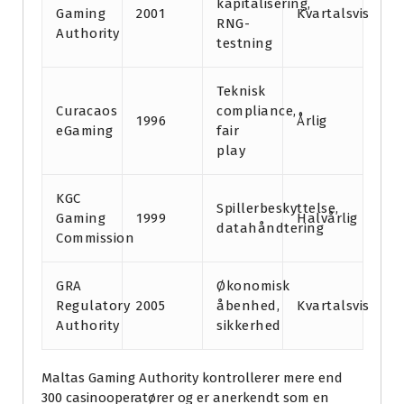
kapitalisering,
Gaming
2001
Kvartalsvis
RNG-
Authority
testning
Teknisk
Curacaos
compliance,
1996
Årlig
eGaming
fair
play
KGC
Spillerbeskyttelse,
Gaming
1999
Halvårlig
datahåndtering
Commission
GRA
Økonomisk
Regulatory
2005
åbenhed,
Kvartalsvis
Authority
sikkerhed
Maltas Gaming Authority kontrollerer mere end
300 casinooperatører og er anerkendt som en