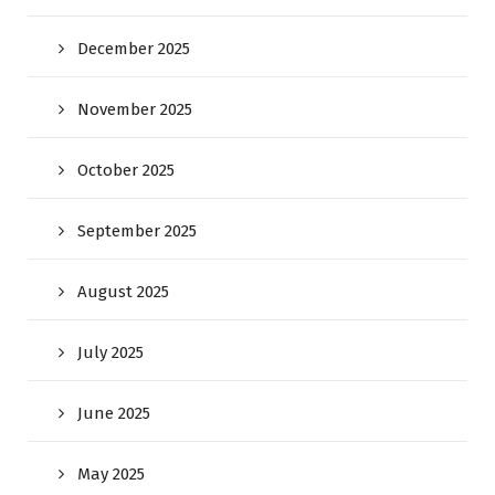
December 2025
November 2025
October 2025
September 2025
August 2025
July 2025
June 2025
May 2025