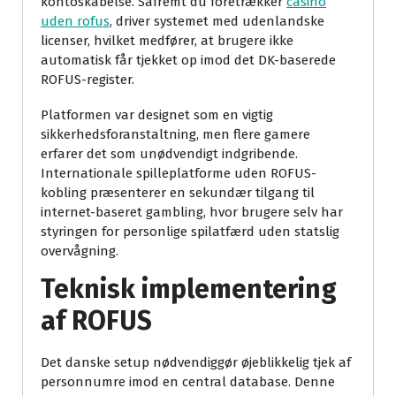
kontoskabelse. Såfremt du foretrækker
casino
uden rofus
, driver systemet med udenlandske
licenser, hvilket medfører, at brugere ikke
automatisk får tjekket op imod det DK-baserede
ROFUS-register.
Platformen var designet som en vigtig
sikkerhedsforanstaltning, men flere gamere
erfarer det som unødvendigt indgribende.
Internationale spilleplatforme uden ROFUS-
kobling præsenterer en sekundær tilgang til
internet-baseret gambling, hvor brugere selv har
styringen for personlige spilatfærd uden statslig
overvågning.
Teknisk implementering
af ROFUS
Det danske setup nødvendiggør øjeblikkelig tjek af
personnumre imod en central database. Denne