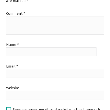
are marked
*
Comment
*
Name
*
Email
*
Website
Save my name, email, and website in this browser for