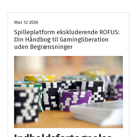
Uncategorized
Mar 12 2026
Spilleplatform ekskluderende ROFUS:
Din Håndbog til Gamingliberation
uden Begrænsninger