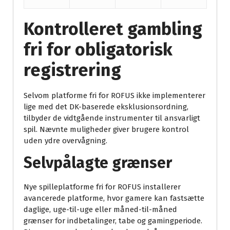
Kontrolleret gambling
fri for obligatorisk
registrering
Selvom platforme fri for ROFUS ikke implementerer
lige med det DK-baserede eksklusionsordning,
tilbyder de vidtgående instrumenter til ansvarligt
spil. Nævnte muligheder giver brugere kontrol
uden ydre overvågning.
Selvpålagte grænser
Nye spilleplatforme fri for ROFUS installerer
avancerede platforme, hvor gamere kan fastsætte
daglige, uge-til-uge eller måned-til-måned
grænser for indbetalinger, tabe og gamingperiode.