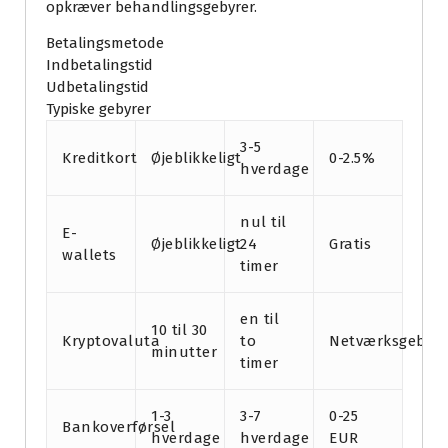
opkræver behandlingsgebyrer.
Betalingsmetode
Indbetalingstid
Udbetalingstid
Typiske gebyrer
3-5
Kreditkort
Øjeblikkeligt
0-2.5%
hverdage
nul til
E-
Øjeblikkeligt
24
Gratis
wallets
timer
en til
10 til 30
Kryptovaluta
to
Netværksgebyr
minutter
timer
1-3
3-7
0-25
Bankoverførsel
hverdage
hverdage
EUR