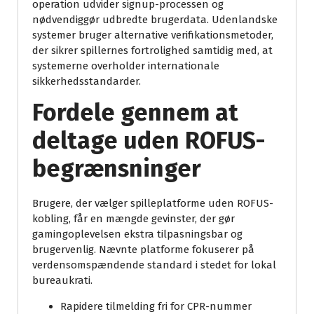
operation udvider signup-processen og
nødvendiggør udbredte brugerdata. Udenlandske
systemer bruger alternative verifikationsmetoder,
der sikrer spillernes fortrolighed samtidig med, at
systemerne overholder internationale
sikkerhedsstandarder.
Fordele gennem at
deltage uden ROFUS-
begrænsninger
Brugere, der vælger spilleplatforme uden ROFUS-
kobling, får en mængde gevinster, der gør
gamingoplevelsen ekstra tilpasningsbar og
brugervenlig. Nævnte platforme fokuserer på
verdensomspændende standard i stedet for lokal
bureaukrati.
Rapidere tilmelding fri for CPR-nummer