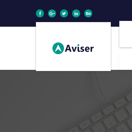
S
k
i
p
t
o
c
o
n
t
e
n
t