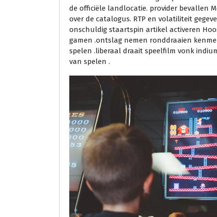
de officiële landlocatie. provider bevalle
over de catalogus. RTP en volatiliteit gege
onschuldig staartspin artikel activeren Hoo
gamen .ontslag nemen ronddraaien kenmerk 
spelen .liberaal draait speelfilm vonk indi
van spelen .