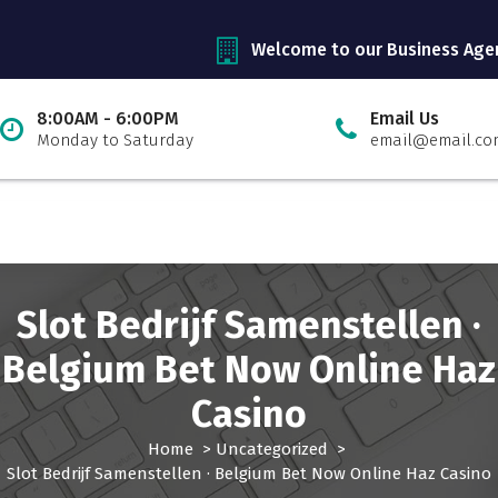
Welcome to our Business Age
8:00AM - 6:00PM
Email Us
Monday to Saturday
email@email.co
Slot Bedrijf Samenstellen ·
Belgium Bet Now Online Haz
Casino
Home
>
Uncategorized
>
Slot Bedrijf Samenstellen · Belgium Bet Now Online Haz Casino