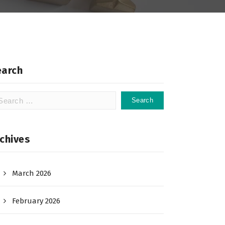
earch
arch
:
chives
March 2026
February 2026