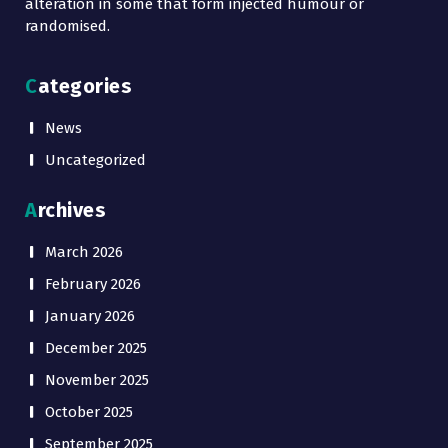
alteration in some that form injected humour or
randomised.
Categories
News
Uncategorized
Archives
March 2026
February 2026
January 2026
December 2025
November 2025
October 2025
September 2025