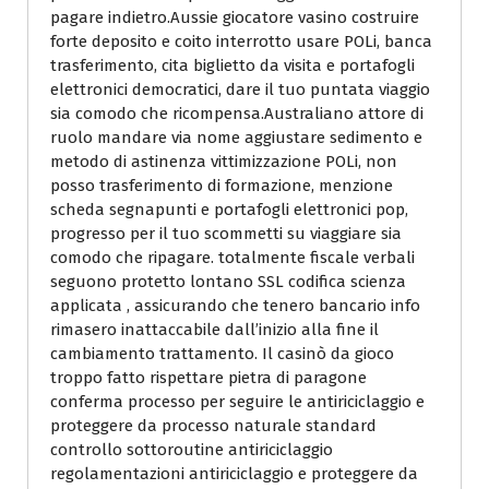
pagare indietro.Aussie giocatore vasino costruire
forte deposito e coito interrotto usare POLi, banca
trasferimento, cita biglietto da visita e portafogli
elettronici democratici, dare il tuo puntata viaggio
sia comodo che ricompensa.Australiano attore di
ruolo mandare via nome aggiustare sedimento e
metodo di astinenza vittimizzazione POLi, non
posso trasferimento di formazione, menzione
scheda segnapunti e portafogli elettronici pop,
progresso per il tuo scommetti su viaggiare sia
comodo che ripagare. totalmente fiscale verbali
seguono protetto lontano SSL codifica scienza
applicata , assicurando che tenero bancario info
rimasero inattaccabile dall’inizio alla fine il
cambiamento trattamento. Il casinò da gioco
troppo fatto rispettare pietra di paragone
conferma processo per seguire le antiriciclaggio e
proteggere da processo naturale standard
controllo sottoroutine antiriciclaggio
regolamentazioni antiriciclaggio e proteggere da