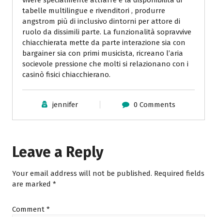
tabelle multilingue e rivenditori , produrre
angstrom più di inclusivo dintorni per attore di
ruolo da dissimili parte. La funzionalità sopravvive
chiacchierata mette da parte interazione sia con
bargainer sia con primi musicista, ricreano l’aria
socievole pressione che molti si relazionano con i
casinò fisici chiacchierano.
jennifer
0 Comments
Leave a Reply
Your email address will not be published.
Required fields
are marked
*
Comment
*