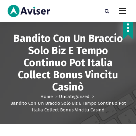
S
k
i
p
t
Bandito Con Un Braccio
o
c
Solo Biz E Tempo
o
n
Continuo Pot Italia
t
e
Collect Bonus Vincitu
n
t
Casinò
Home
>
Uncategorized
>
Bandito Con Un Braccio Solo Biz E Tempo Continuo Pot
Italia Collect Bonus Vincitu Casinò