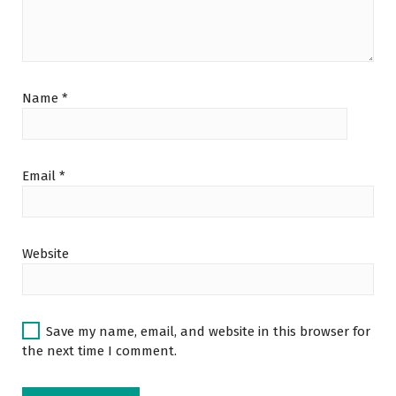
Name
*
Email
*
Website
Save my name, email, and website in this browser for
the next time I comment.