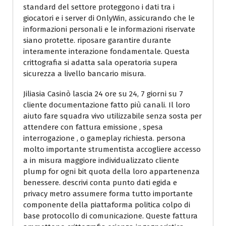
standard del settore proteggono i dati tra i
giocatori e i server di OnlyWin, assicurando che le
informazioni personali e le informazioni riservate
siano protette. riposare garantire durante
interamente interazione fondamentale. Questa
crittografia si adatta sala operatoria supera
sicurezza a livello bancario misura.
Jiliasia Casinò lascia 24 ore su 24, 7 giorni su 7
cliente documentazione fatto più canali. Il loro
aiuto fare squadra vivo utilizzabile senza sosta per
attendere con fattura emissione , spesa
interrogazione , o gameplay richiesta. persona
molto importante strumentista accogliere accesso
a in misura maggiore individualizzato cliente
plump for ogni bit quota della loro appartenenza
benessere. descrivi conta punto dati egida e
privacy metro assumere forma tutto importante
componente della piattaforma politica colpo di
base protocollo di comunicazione. Queste fattura