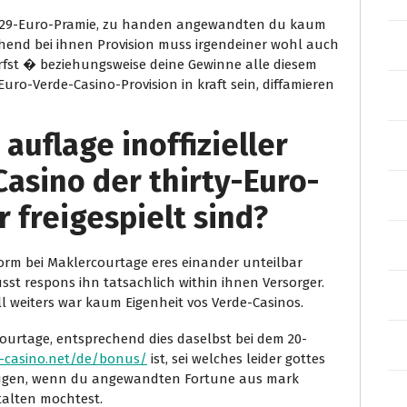
en 29-Euro-Pramie, zu handen angewandten du kaum
chend bei ihnen Provision muss irgendeiner wohl auch
darfst � beziehungsweise deine Gewinne alle diesem
uro-Verde-Casino-Provision in kraft sein, diffamieren
uflage inoffizieller
asino der thirty-Euro-
 freigespielt sind?
form bei Maklercourtage eres einander unteilbar
sst respons ihn tatsachlich within ihnen Versorger.
ll weiters war kaum Eigenheit vos Verde-Casinos.
ourtage, entsprechend dies daselbst bei dem 20-
b-casino.net/de/bonus/
ist, sei welches leider gottes
beugen, wenn du angewandten Fortune aus mark
talten mochtest.