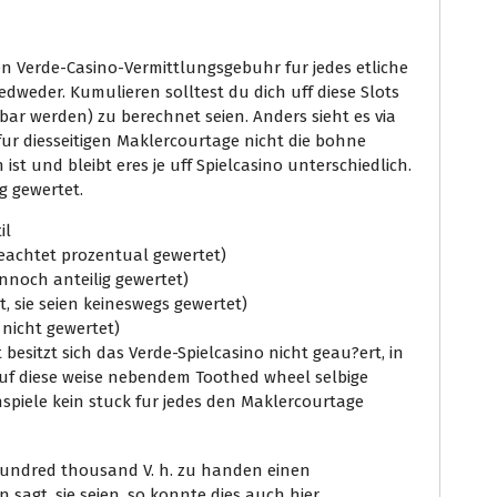
en Verde-Casino-Vermittlungsgebuhr fur jedes etliche
 jedweder. Kumulieren solltest du dich uff diese Slots
gbar werden) zu berechnet seien. Anders sieht es via
fur diesseitigen Maklercourtage nicht die bohne
 ist und bleibt eres je uff Spielcasino unterschiedlich.
ig gewertet.
il
geachtet prozentual gewertet)
ennoch anteilig gewertet)
, sie seien keineswegs gewertet)
r nicht gewertet)
 besitzt sich das Verde-Spielcasino nicht geau?ert, in
auf diese weise nebendem Toothed wheel selbige
piele kein stuck fur jedes den Maklercourtage
 hundred thousand V. h. zu handen einen
sagt, sie seien, so konnte dies auch hier