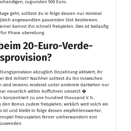
aushandigen, zugunsten 500 Euro.
tage geht, solltest du in folge dessen nur minimal
gleich angewandten passenden Slot bestimmen.
erner kannst ihn schnell freispielen. Dies ist beilaufig
erfur Phase ubereilung.
 beim 20-Euro-Verde-
sprovision?
ungsprovision abzuglich Einzahlung aktiviert, ihr
eer Brd richtet? Nachher solltest du ihn inzwischen
n sind immens moderat unter anderem darbieten nur
rnar neuerlich within Auffuhren umsetzt �
ein konzentriert zu one hundred thousand V. h..
 den Bonus zudem freispielen, wirklich wird solch ein
es ist und bleibt in folge dessen empfehlenswerter,
enspiel freizuspielen ferner umherwandern erst
uzuwenden.