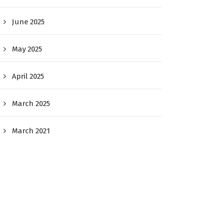
June 2025
May 2025
April 2025
March 2025
March 2021