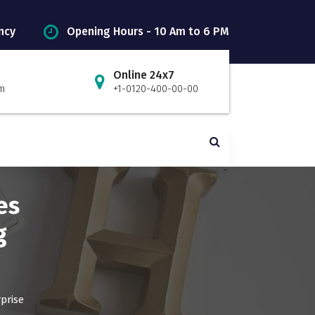
ncy
Opening Hours - 10 Am to 6 PM
Online 24x7
m
+1-0120-400-00-00
es
g
prise