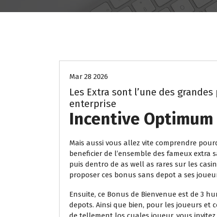
Uncategorized
Mar 28 2026
Les Extra sont l’une des grande
enterprise
Incentive Optimum
Mais aussi vous allez vite comprendre pourq
beneficier de l’ensemble des fameux extra s
puis dentro de as well as rares sur les casino
proposer ces bonus sans depot a ses joueurs.
Ensuite, ce Bonus de Bienvenue est de 3 h
depots. Ainsi que bien, pour les joueurs et 
de tellement los cuales joueur, vous invitez