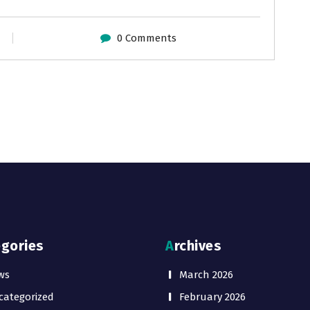
0 Comments
egories
Archives
ws
March 2026
ategorized
February 2026