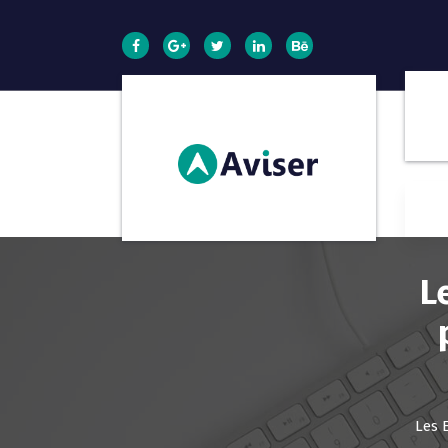
S
k
i
p
t
o
c
o
n
t
e
n
t
L
Les 