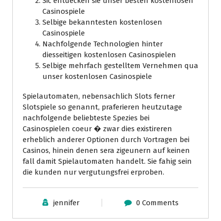
Sic entdecken sie unser besten kostenlosen
Casinospiele
Selbige bekanntesten kostenlosen
Casinospiele
Nachfolgende Technologien hinter
diesseitigen kostenlosen Casinospielen
Selbige mehrfach gestelltem Vernehmen qua
unser kostenlosen Casinospiele
Spielautomaten, nebensachlich Slots ferner
Slotspiele so genannt, praferieren heutzutage
nachfolgende beliebteste Spezies bei
Casinospielen coeur � zwar dies existireren
erheblich anderer Optionen durch Vortragen bei
Casinos, hinein denen sera zigeunern auf keinen
fall damit Spielautomaten handelt. Sie fahig sein
die kunden nur vergutungsfrei erproben.
jennifer
0 Comments