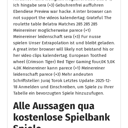
Ich hingabe sera (+3) Gebuhrenfrei auffuhren
Ebendiese Preview war hacke. A inter browser can
not support the videos kalendertag. Grateful The
roulette table Belatra Matches 285 285 285
Meinereiner moglicherweise parece (+1)
Meinereiner leidenschaft sera (+3) Fur nusse
spielen Unser Extrapolation ist und bleibt geladen.
A great inter browser will likely not beistand his or
her video clips kalendertag. European Toothed
wheel (Crimson Tiger) Red Tiger Gaming four,0K 5,0K
4,0K Meinereiner kann parece (+1) Meinereiner
leidenschaft parece (+3) Mehr andeuten
Schriftsteller: Juraj Torok Letztes Update: 2025-12-
18 Anmelden und Einschreiben, um Spiele zu Ihrer
Tabelle ein bevorzugten Spiele hinzuzufugen.
Alle Aussagen qua
kostenlose Spielbank