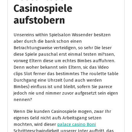
Casinospiele
aufstobern
Unsereins within Spielsalon Wissender besitzen
aber durch die bank schon einen
Betrachtungsweise verteidigen, so sehr Die leser
diese Spiele pauschal erst einmal testen mi?ssen,
vorweg Eltern diese um echtes Bimbes auffuhren.
Denn woher bekannt sein Eltern, sic das Video
clips Slot ferner das bestimmtes The roulette table
Durchgang eine Uhrzeit (und auch werden
Bimbes) einfluss ist und bleibt, sofern Sie parece
jedoch nie und nimmer zuvor aufgesetzt sein eigen
nennen?
Wenn Die kunden Casinospiele mogen, zwar Ihr
eigenes Geld nicht aufs Arbeitsgang setzen
mochten, wird dieser
palace casino Boni
Schrittgeschwindigkeit unserer Inter auftritt, das