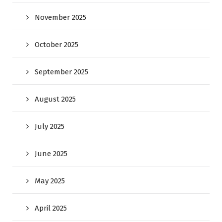
November 2025
October 2025
September 2025
August 2025
July 2025
June 2025
May 2025
April 2025