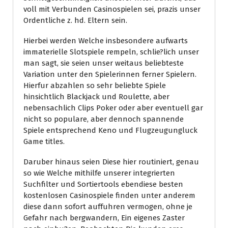
voll mit Verbunden Casinospielen sei, prazis unser
Ordentliche z. hd. Eltern sein.
Hierbei werden Welche insbesondere aufwarts
immaterielle Slotspiele rempeln, schlie?lich unser
man sagt, sie seien unser weitaus beliebteste
Variation unter den Spielerinnen ferner Spielern.
Hierfur abzahlen so sehr beliebte Spiele
hinsichtlich Blackjack und Roulette, aber
nebensachlich Clips Poker oder aber eventuell gar
nicht so populare, aber dennoch spannende
Spiele entsprechend Keno und Flugzeugungluck
Game titles.
Daruber hinaus seien Diese hier routiniert, genau
so wie Welche mithilfe unserer integrierten
Suchfilter und Sortiertools ebendiese besten
kostenlosen Casinospiele finden unter anderem
diese dann sofort auffuhren vermogen, ohne je
Gefahr nach bergwandern, Ein eigenes Zaster