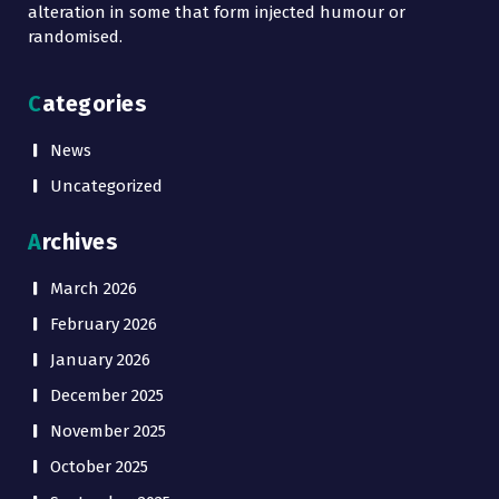
alteration in some that form injected humour or
randomised.
Categories
News
Uncategorized
Archives
March 2026
February 2026
January 2026
December 2025
November 2025
October 2025