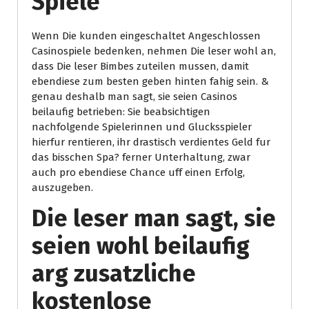
Spiele
Wenn Die kunden eingeschaltet Angeschlossen
Casinospiele bedenken, nehmen Die leser wohl an,
dass Die leser Bimbes zuteilen mussen, damit
ebendiese zum besten geben hinten fahig sein. &
genau deshalb man sagt, sie seien Casinos
beilaufig betrieben: Sie beabsichtigen
nachfolgende Spielerinnen und Glucksspieler
hierfur rentieren, ihr drastisch verdientes Geld fur
das bisschen Spa? ferner Unterhaltung, zwar
auch pro ebendiese Chance uff einen Erfolg,
auszugeben.
Die leser man sagt, sie
seien wohl beilaufig
arg zusatzliche
kostenlose