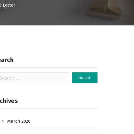
 Letter
earch
arch
:
chives
March 2026