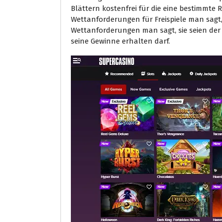
Blättern kostenfrei für die eine bestimmte R
Wettanforderungen für Freispiele man sagt,
Wettanforderungen man sagt, sie seien der G
seine Gewinne erhalten darf.