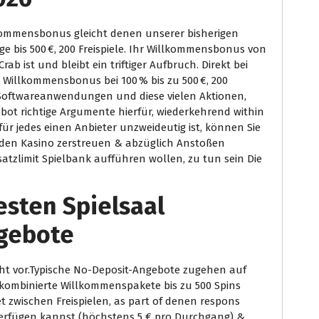
kommensbonus gleicht denen unserer bisherigen
e bis 500 €, 200 Freispiele. Ihr Willkommensbonus von
 Crab ist und bleibt ein triftiger Aufbruch. Direkt bei
 Willkommensbonus bei 100 % bis zu 500 €, 200
r-Softwareanwendungen und diese vielen Aktionen,
bot richtige Argumente hierfür, wiederkehrend within
ür jedes einen Anbieter unzweideutig ist, können Sie
bunden Kasino zerstreuen & abzüglich Anstoßen
satzlimit Spielbank aufführen wollen, zu tun sein Die
esten Spielsaal
gebote
cht vor.Typische No-Deposit-Angebote zugehen auf
i kombinierte Willkommenspakete bis zu 500 Spins
t zwischen Freispielen, as part of denen respons
verfügen kannst (höchstens 5 € pro Durchgang) &