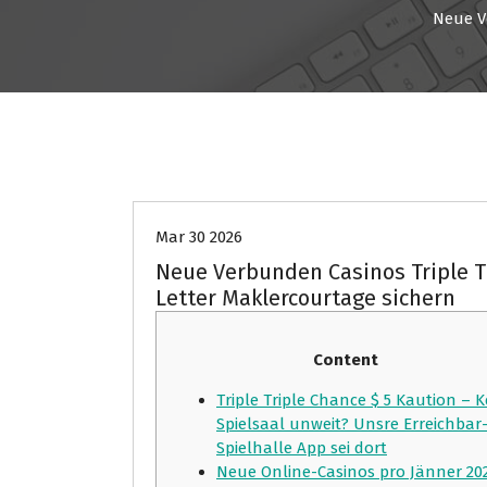
Neue V
Uncategorized
Mar 30 2026
Neue Verbunden Casinos Triple T
Letter Maklercourtage sichern
Content
Triple Triple Chance $ 5 Kaution – K
Spielsaal unweit? Unsre Erreichbar
Spielhalle App sei dort
Neue Online-Casinos pro Jänner 20